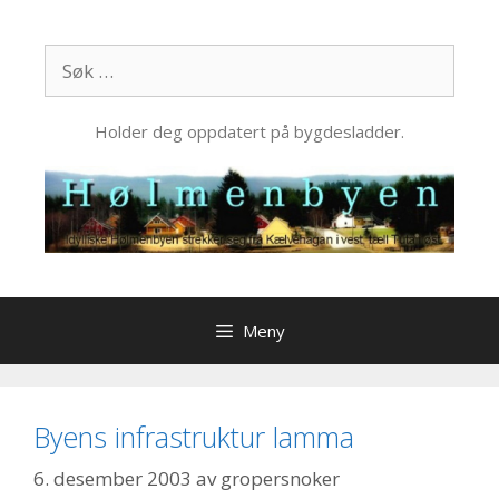
Hopp
til
Søk
innhold
etter:
Holder deg oppdatert på bygdesladder.
Meny
Byens infrastruktur lamma
6. desember 2003
av
gropersnoker