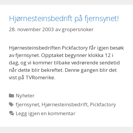
Hjørnesteinsbedrift på fjernsynet!
28. november 2003
av
gropersnoker
Hjørnesteinsbedriften Pickfactory får igjen besøk
av fjernsynet. Opptaket begynner klokka 12 i
dag, og vi kommer tilbake vedrørende sendetid
når dette blir bekreftet. Denne gangen blir det
vist på TVRomerike.
Kategorier
Nyheter
Stikkord
fjernsynet
,
Hjørnesteinsbedrift
,
Pickfactory
Legg igjen en kommentar