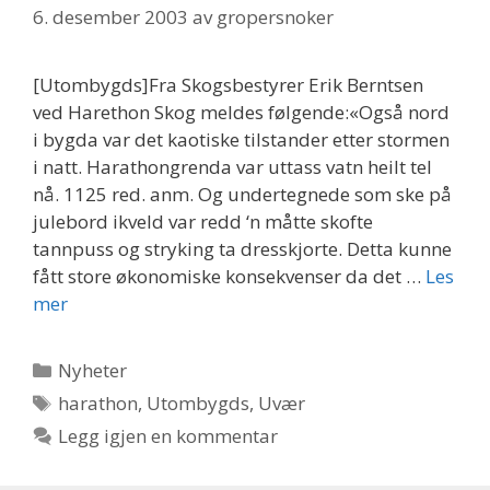
6. desember 2003
av
gropersnoker
[Utombygds]Fra Skogsbestyrer Erik Berntsen
ved Harethon Skog meldes følgende:«Også nord
i bygda var det kaotiske tilstander etter stormen
i natt. Harathongrenda var uttass vatn heilt tel
nå. 1125 red. anm. Og undertegnede som ske på
julebord ikveld var redd ‘n måtte skofte
tannpuss og stryking ta dresskjorte. Detta kunne
fått store økonomiske konsekvenser da det …
Les
mer
Kategorier
Nyheter
Stikkord
harathon
,
Utombygds
,
Uvær
Legg igjen en kommentar