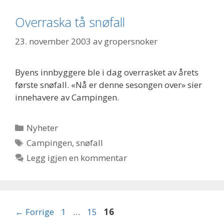
Overraska tå snøfall
23. november 2003
av
gropersnoker
Byens innbyggere ble i dag overrasket av årets
første snøfall. «Nå er denne sesongen over» sier
innehavere av Campingen.
Kategorier
Nyheter
Stikkord
Campingen
,
snøfall
Legg igjen en kommentar
Side
Side
Side
←
Forrige
1
…
15
16