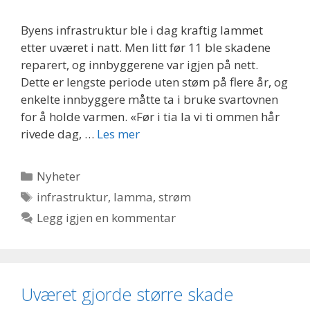
Byens infrastruktur ble i dag kraftig lammet
etter uværet i natt. Men litt før 11 ble skadene
reparert, og innbyggerene var igjen på nett.
Dette er lengste periode uten støm på flere år, og
enkelte innbyggere måtte ta i bruke svartovnen
for å holde varmen. «Før i tia la vi ti ommen hår
rivede dag, …
Les mer
Kategorier
Nyheter
Stikkord
infrastruktur
,
lamma
,
strøm
Legg igjen en kommentar
Uværet gjorde større skade