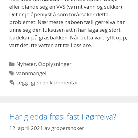
eller blande seg en VVS (varmt vann og sukker)
Det er jo åpenlyst å som forårsaker detta
problemet. Nærmeste naboen tæll gørrelva har
unne seg den luksusen att’n har laga seg stort
badekar på grasbakken. Når detta vart fyllt opp,
vart det itte vatten att tæll oss are.
Kategorier
Nyheter
,
Opplysninger
Stikkord
vannmangel
Legg igjen en kommentar
Har gjedda frøsi fast i gørrelva?
12. april 2021
av
gropersnoker