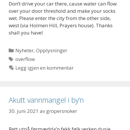
Don’t drive your car there, cause water can flow
over your door threshold and make your socks
wet. Please enter the city from the other side,
west (via Holmen Hill, Prayers house). Thanks
shall you have!
Kategorier
Nyheter
,
Opplysninger
Stikkord
overflow
Legg igjen en kommentar
Akutt vannmangel i by’n
30. juni 2021
av
gropersnoker
Rett utpå førmædda’n fekk følk verken dusje