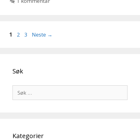
1 kommentar
Side
Side
Side
1
2
3
Neste
→
Søk
Søk
etter:
Kategorier