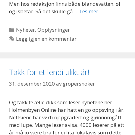
Men hos redaksjon finns både blandevatten, øl
og isbetar. Så det skulle gå …
Les mer
Kategorier
Nyheter
,
Opplysninger
Legg igjen en kommentar
Takk for et lendi ulikt år!
31. desember 2020
av
gropersnoker
Og takk te ælle dikk som leser nyhetene her.
Holmenbyen Online har hatt en go oppsving i år.
Nettsiene har vørti oppgradert og gjønnomgått
med lupe. Mange leser avisa. 4000 leserer på ett
år må jo være bra for ei lita lokalavis som dette,