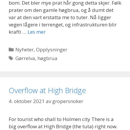
bom. Det bler mye prat hår gong detta skjer. Følk
prater om den gamle høgbrua, og å dumt det
var at den vart erstatta me to tuter. Nå ligger
vegen lågere i terrenget, og infrastrukturen blir
krafti …
Les mer
Kategorier
Nyheter
,
Opplysninger
Stikkord
Gørrelva
,
høgbrua
Overflow at High Bridge
4. oktober 2021
av
gropersnoker
For tourist who shall to Holmen city There is a
big overflow at High Bridge (the tuta) right now.