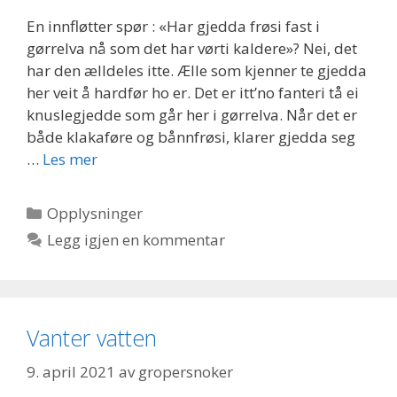
En innfløtter spør : «Har gjedda frøsi fast i
gørrelva nå som det har vørti kaldere»? Nei, det
har den ælldeles itte. Ælle som kjenner te gjedda
her veit å hardfør ho er. Det er itt’no fanteri tå ei
knuslegjedde som går her i gørrelva. Når det er
både klakaføre og bånnfrøsi, klarer gjedda seg
…
Les mer
Kategorier
Opplysninger
Legg igjen en kommentar
Vanter vatten
9. april 2021
av
gropersnoker