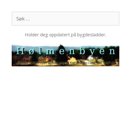
Hopp
til
Søk
innhold
etter:
Holder deg oppdatert på bygdesladder.