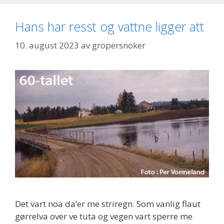
Hans har resst og vattne ligger att
10. august 2023
av
gropersnoker
Det vart noa da’er me striregn. Som vanlig flaut
gørrelva over ve tuta og vegen vart sperre me