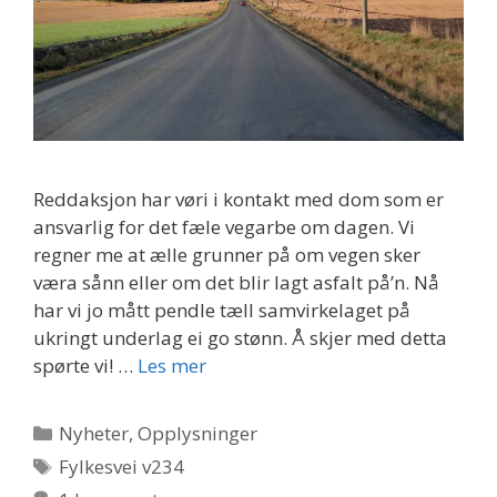
Reddaksjon har vøri i kontakt med dom som er
ansvarlig for det fæle vegarbe om dagen. Vi
regner me at ælle grunner på om vegen sker
væra sånn eller om det blir lagt asfalt på’n. Nå
har vi jo mått pendle tæll samvirkelaget på
ukringt underlag ei go stønn. Å skjer med detta
spørte vi! …
Les mer
Kategorier
Nyheter
,
Opplysninger
Stikkord
Fylkesvei v234