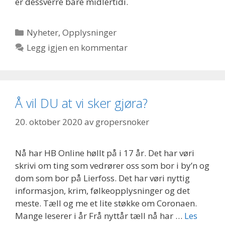
er dessverre bare midlertidi.
Kategorier
Nyheter
,
Opplysninger
Legg igjen en kommentar
Å vil DU at vi sker gjøra?
20. oktober 2020
av
gropersnoker
Nå har HB Online høllt på i 17 år. Det har vøri
skrivi om ting som vedrører oss som bor i by’n og
dom som bor på Lierfoss. Det har vøri nyttig
informasjon, krim, følkeopplysninger og det
meste. Tæll og me et lite støkke om Coronaen.
Mange leserer i år Frå nyttår tæll nå har …
Les