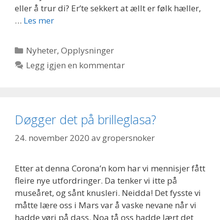
eller å trur di? Er’te sekkert at ællt er følk hæller,
…
Les mer
Kategorier
Nyheter
,
Opplysninger
Legg igjen en kommentar
Døgger det på brilleglasa?
24. november 2020
av
gropersnoker
Etter at denna Corona’n kom har vi mennisjer fått
fleire nye utfordringer. Da tenker vi itte på
museåret, og sånt knusleri. Neidda! Det fysste vi
måtte lære oss i Mars var å vaske nevane når vi
hadde vøri på dass. Noa tå oss hadde lært det