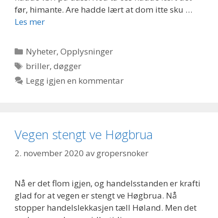
før, himante. Are hadde lært at dom itte sku …
Les mer
Kategorier
Nyheter
,
Opplysninger
Stikkord
briller
,
døgger
Legg igjen en kommentar
Vegen stengt ve Høgbrua
2. november 2020
av
gropersnoker
Nå er det flom igjen, og handelsstanden er krafti
glad for at vegen er stengt ve Høgbrua. Nå
stopper handelslekkasjen tæll Høland. Men det