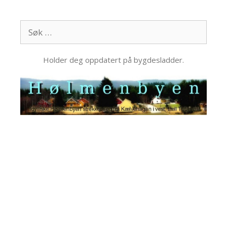
Hopp
til
Søk
innhold
etter:
Holder deg oppdatert på bygdesladder.