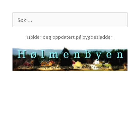
Hopp
til
Søk
innhold
etter:
Holder deg oppdatert på bygdesladder.