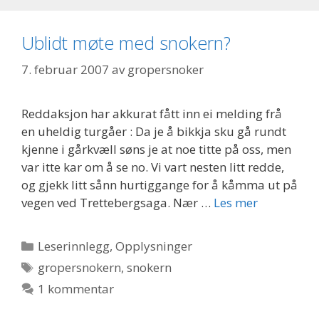
Ublidt møte med snokern?
7. februar 2007
av
gropersnoker
Reddaksjon har akkurat fått inn ei melding frå
en uheldig turgåer : Da je å bikkja sku gå rundt
kjenne i gårkvæll søns je at noe titte på oss, men
var itte kar om å se no. Vi vart nesten litt redde,
og gjekk litt sånn hurtiggange for å kåmma ut på
vegen ved Trettebergsaga. Nær …
Les mer
Kategorier
Leserinnlegg
,
Opplysninger
Stikkord
gropersnokern
,
snokern
1 kommentar