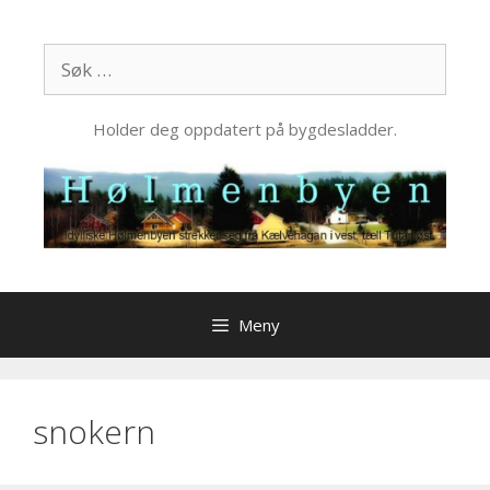
Hopp
til
Søk
innhold
etter:
Holder deg oppdatert på bygdesladder.
Meny
snokern