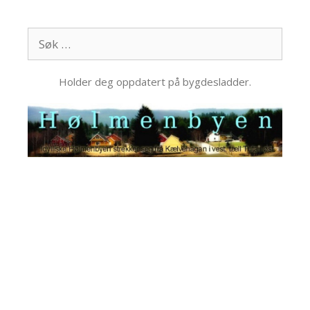
Hopp
til
Søk
innhold
etter:
Holder deg oppdatert på bygdesladder.