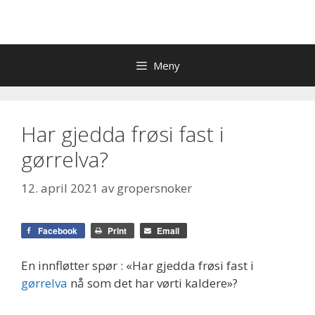
Meny
Har gjedda frøsi fast i
gørrelva?
12. april 2021
av
gropersnoker
Facebook
Print
Email
En innfløtter spør : «Har gjedda frøsi fast i
gørrelva
nå som det har vørti kaldere»?