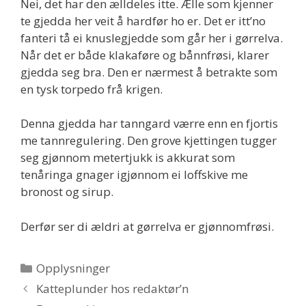
Nei, det har den ælldeles itte. Ælle som kjenner
te gjedda her veit å hardfør ho er. Det er itt’no
fanteri tå ei knuslegjedde som går her i gørrelva.
Når det er både klakaføre og bånnfrøsi, klarer
gjedda seg bra. Den er nærmest å betrakte som
en tysk torpedo frå krigen.
Denna gjedda har tanngard værre enn en fjortis
me tannregulering. Den grove kjettingen tugger
seg gjønnom metertjukk is akkurat som
tenåringa gnager igjønnom ei loffskive me
bronost og sirup.
Derfør ser di ældri at gørrelva er gjønnomfrøsi.
Kategorier
Opplysninger
Katteplunder hos redaktør’n