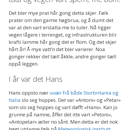
Det bler mye prat hår gong detta skjer. Følk
prater om den gamle høgbrua, og å dumt det
var at den vart erstatta me to tuter. Nå ligger
vegen lågere i terrenget, og infrastrukturen blir
krafti lamme hår gong det er flom. Og det skjer
hårt år! Å mye vatt’n det bler varierer. Noa
gonger rekker det tæll åkkle, andre gonger tæll
oppå leggen.
I år var det Hans
Hans oppsto nær
uvær frå både Storbritania og
Italia
slo seg hoppes. Det var «Antoni» og «Petar»
som slo seg hoppes og vart døfft «Hans». Kan jo
grunne på namne, åffer det itte vart «Petoni»,
«Antopetar» æller no sånt. Men detta er det nok
høgt utdanne følk på
Meteorologisk institutt