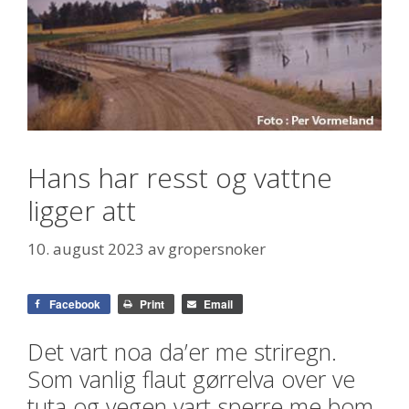
Hans har resst og vattne
ligger att
10. august 2023
av
gropersnoker
Facebook
Print
Email
Det vart noa da’er me striregn.
Som vanlig flaut gørrelva over ve
tuta og vegen vart sperre me bom.