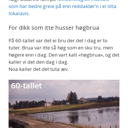
som har bedre greie på enn reddaktør’n i ei litta
lokalavis.
For dikk som itte husser høgbrua
På 60-tallet var det ei bru der det i dag er to
tuter. Brua var itte så høg som en sku tru, men
høgere enn i dag. Den vart kalt «høgbrua», og det
kaller vi det den dag i dag.
Noa kaller det det tuta æv.