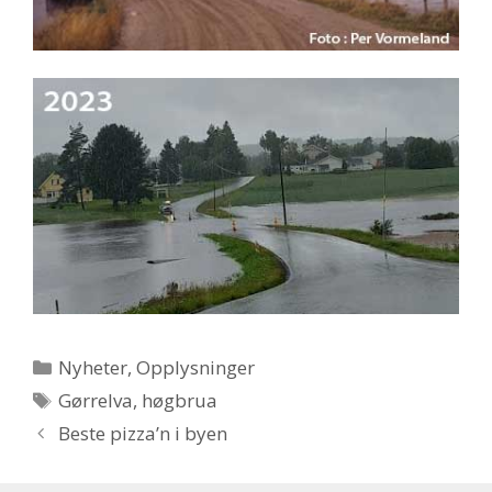
Kategorier
Nyheter
,
Opplysninger
Stikkord
Gørrelva
,
høgbrua
Beste pizza’n i byen