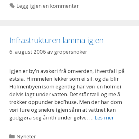
Legg igjen en kommentar
Infrastrukturen lamma igjen
6. august 2006
av
gropersnoker
Igjen er by’n avskøri frå omverden, ihvertfall på
østsia. Himmelen lekker som ei sil, og da blir
Holmenbyen (som egentlig har vøri en holme)
delvis lagt under vatten. Det står tæll og me å
trøkker oppunder bed’huse. Men der har dom
vøri lure og snekre igjen sånn at vattnet kan
godgjøra seg årntli under gølve. …
Les mer
Kategorier
Nyheter