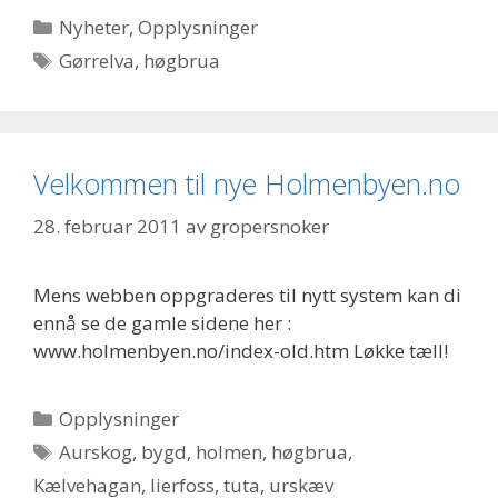
Kategorier
Nyheter
,
Opplysninger
Stikkord
Gørrelva
,
høgbrua
Velkommen til nye Holmenbyen.no
28. februar 2011
av
gropersnoker
Mens webben oppgraderes til nytt system kan di
ennå se de gamle sidene her :
www.holmenbyen.no/index-old.htm Løkke tæll!
Kategorier
Opplysninger
Stikkord
Aurskog
,
bygd
,
holmen
,
høgbrua
,
Kælvehagan
,
lierfoss
,
tuta
,
urskæv