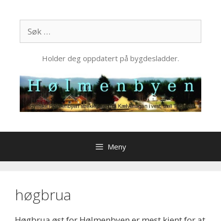
Hopp
til
Søk
innhold
etter:
Holder deg oppdatert på bygdesladder.
Meny
høgbrua
Høgbrua øst for Hølmenbyen er mest kjent for at