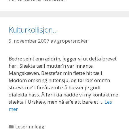
Kulturkollisjon…
5. november 2007
av
gropersnoker
Bedre seint enn ældrin, legger vi ut detta brevet
her : Slækta tæll mutter’n var innante
Mangskæven. Bæstefar min fløtte hit tæll
Modom omkring nittensju, og førrde’ omm’n
strævk me’ i fireåfæmti så husser je godt
dialekta hass. Å før i tia hadde vi my kontakt me
slækta i Urskæv, men nå er’e att bare et …
Les
mer
Kategorier
Leserinnlegg