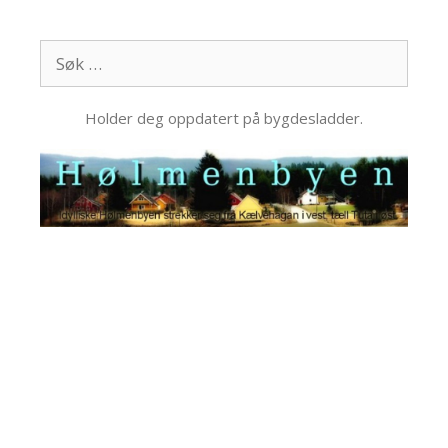
Hopp
til
Søk
innhold
etter:
Holder deg oppdatert på bygdesladder.